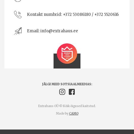
Kontakt numbrid:
+372 53086180 / +372 5520616
Email:
info@extrahaus.ee
JÄLGI MEID SOTSIAALMEEDIAS:
Extrahaus OÜ © Kõik õigused kaitstud.
Made by
CAMO