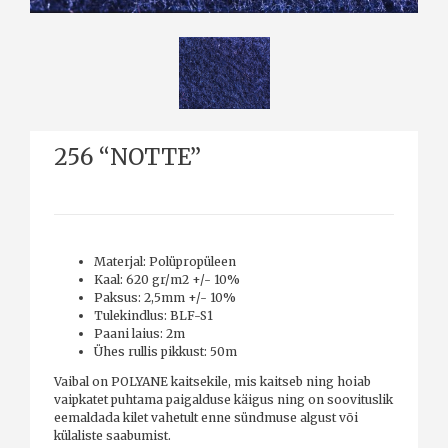
256 “NOTTE”
Materjal: Polüpropüleen
Kaal: 620 gr/m2 +/- 10%
Paksus: 2,5mm +/- 10%
Tulekindlus: BLF-S1
Paani laius: 2m
Ühes rullis pikkust: 50m
Vaibal on POLYANE kaitsekile, mis kaitseb ning hoiab
vaipkatet puhtama paigalduse käigus ning on soovituslik
eemaldada kilet vahetult enne sündmuse algust või
külaliste saabumist.