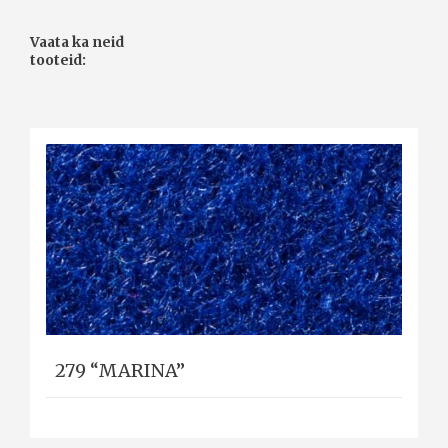
Vaata ka neid
tooteid:
279 “MARINA”