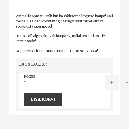
Võimalik osta nii rulli kui ka väiksema koguse kaupa! Vali
toode, lisa ostukorvi ning päringu saatmisel kirjuta
soovitud vaiba mõõt!
‘Periood’ alguseks vali kuupäev, millal soovid toodet
kätte saada!
Koguseks kirjuta mitu ruutmeetrit on soov osta!
LAOS KOKKU:
KOGUS
+
LISA KORVI