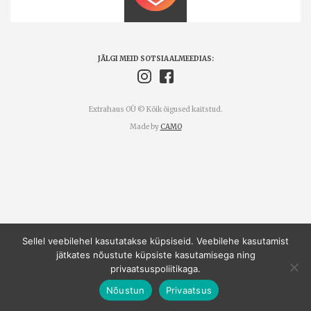
JÄLGI MEID SOTSIAALMEEDIAS:
Extrahaus OÜ © Kõik õigused kaitstud.
Made by
CAMO
Sellel veebilehel kasutatakse küpsiseid. Veebilehe kasutamist
jätkates nõustute küpsiste kasutamisega ning
privaatsuspoliitikaga.
Nõustun
Privaatsus