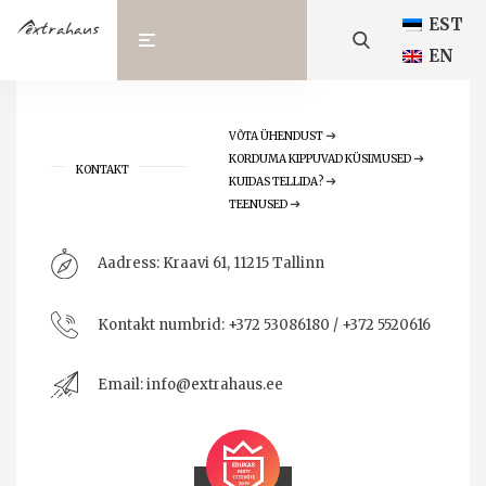
EST
EN
VÕTA ÜHENDUST
KORDUMA KIPPUVAD KÜSIMUSED
KONTAKT
KUIDAS TELLIDA?
TEENUSED
Aadress:
Kraavi 61, 11215 Tallinn
Kontakt numbrid:
+372 53086180 / +372 5520616
Email:
info@extrahaus.ee