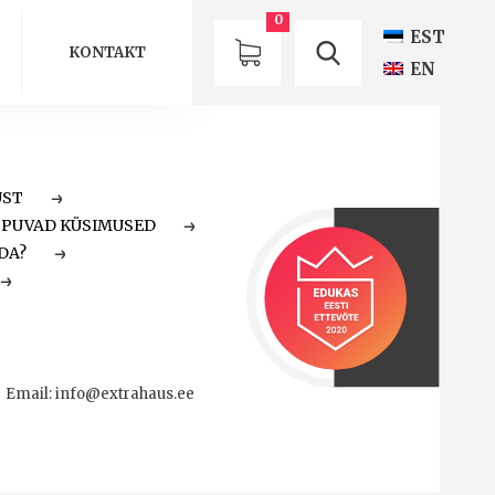
0
EST
KONTAKT
EN
UST
PPUVAD KÜSIMUSED
DA?
Email:
info@extrahaus.ee