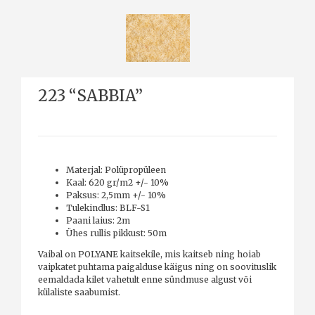
223 “SABBIA”
Materjal: Polüpropüleen
Kaal: 620 gr/m2 +/- 10%
Paksus: 2,5mm +/- 10%
Tulekindlus: BLF-S1
Paani laius: 2m
Ühes rullis pikkust: 50m
Vaibal on POLYANE kaitsekile, mis kaitseb ning hoiab
vaipkatet puhtama paigalduse käigus ning on soovituslik
eemaldada kilet vahetult enne sündmuse algust või
külaliste saabumist.