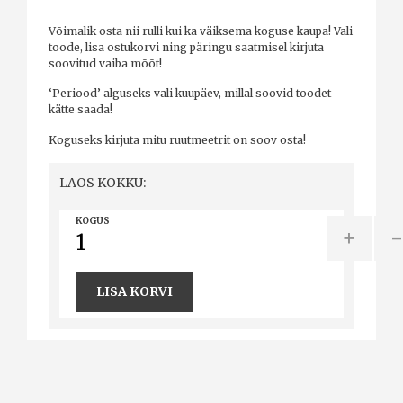
Võimalik osta nii rulli kui ka väiksema koguse kaupa! Vali
toode, lisa ostukorvi ning päringu saatmisel kirjuta
soovitud vaiba mõõt!
‘Periood’ alguseks vali kuupäev, millal soovid toodet
kätte saada!
Koguseks kirjuta mitu ruutmeetrit on soov osta!
LAOS KOKKU:
KOGUS
+
LISA KORVI