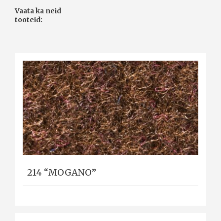
Vaata ka neid
tooteid:
214 “MOGANO”