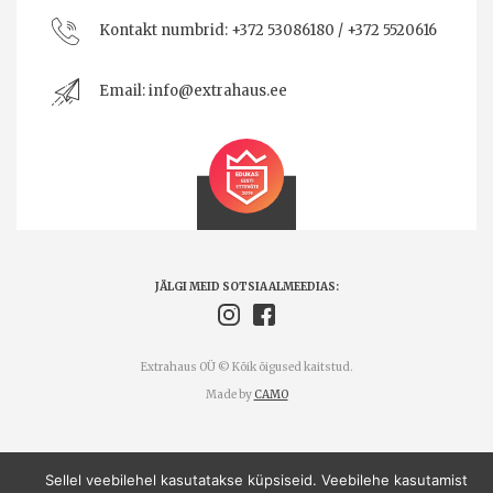
Kontakt numbrid:
+372 53086180 / +372 5520616
Email:
info@extrahaus.ee
JÄLGI MEID SOTSIAALMEEDIAS:
Extrahaus OÜ © Kõik õigused kaitstud.
Made by
CAMO
Sellel veebilehel kasutatakse küpsiseid. Veebilehe kasutamist