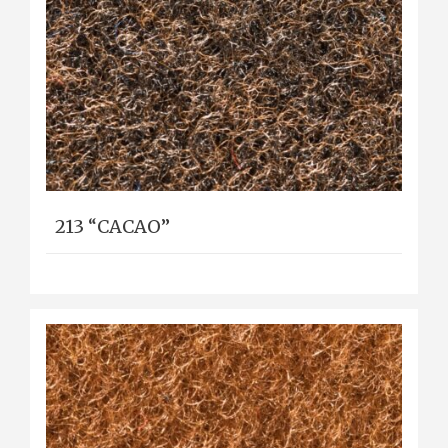
213 “CACAO”