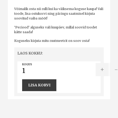
Võimalik osta nii rulli kui ka väiksema koguse kaupa! Vali
toode, lisa ostukorvi ning päringu saatmisel kirjuta
soovitud vaiba mõõt!
‘Periood’ alguseks vali kuupäev, millal soovid toodet
kätte saada!
Koguseks kirjuta mitu ruutmeetrit on soov osta!
LAOS KOKKU:
KOGUS
+
LISA KORVI