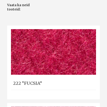
Vaata ka neid
tooteid:
222 “FUCSIA”