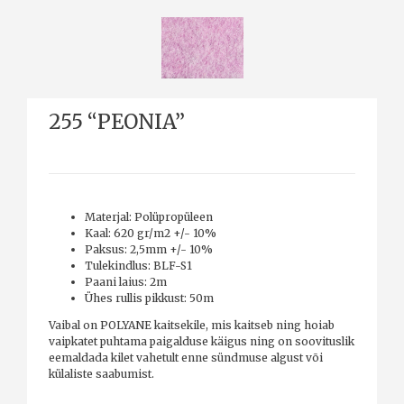
255 “PEONIA”
Materjal: Polüpropüleen
Kaal: 620 gr/m2 +/- 10%
Paksus: 2,5mm +/- 10%
Tulekindlus: BLF-S1
Paani laius: 2m
Ühes rullis pikkust: 50m
Vaibal on POLYANE kaitsekile, mis kaitseb ning hoiab
vaipkatet puhtama paigalduse käigus ning on soovituslik
eemaldada kilet vahetult enne sündmuse algust või
külaliste saabumist.