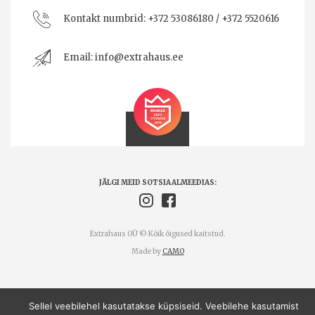
Kontakt numbrid:
+372 53086180 / +372 5520616
Email:
info@extrahaus.ee
JÄLGI MEID SOTSIAALMEEDIAS:
Extrahaus OÜ © Kõik õigused kaitstud.
Made by
CAMO
Sellel veebilehel kasutatakse küpsiseid. Veebilehe kasutamist