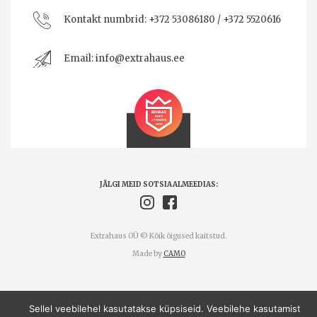
Kontakt numbrid:
+372 53086180 / +372 5520616
Email:
info@extrahaus.ee
JÄLGI MEID SOTSIAALMEEDIAS:
Extrahaus OÜ © Kõik õigused kaitstud.
Made by
CAMO
Sellel veebilehel kasutatakse küpsiseid. Veebilehe kasutamist