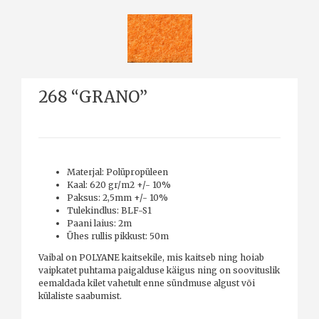
268 “GRANO”
Materjal: Polüpropüleen
Kaal: 620 gr/m2 +/- 10%
Paksus: 2,5mm +/- 10%
Tulekindlus: BLF-S1
Paani laius: 2m
Ühes rullis pikkust: 50m
Vaibal on POLYANE kaitsekile, mis kaitseb ning hoiab
vaipkatet puhtama paigalduse käigus ning on soovituslik
eemaldada kilet vahetult enne sündmuse algust või
külaliste saabumist.