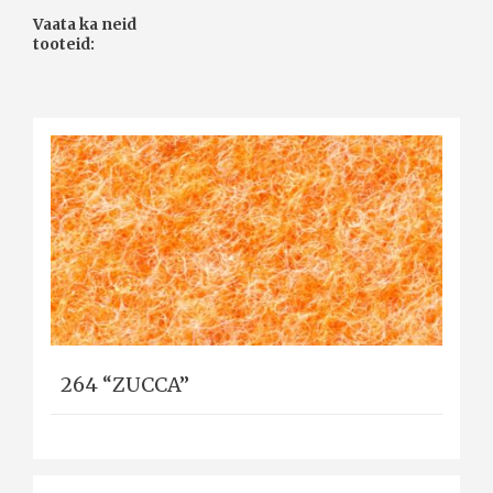
Vaata ka neid
tooteid:
264 “ZUCCA”