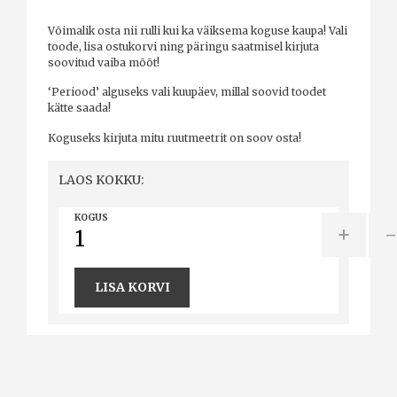
Võimalik osta nii rulli kui ka väiksema koguse kaupa! Vali
toode, lisa ostukorvi ning päringu saatmisel kirjuta
soovitud vaiba mõõt!
‘Periood’ alguseks vali kuupäev, millal soovid toodet
kätte saada!
Koguseks kirjuta mitu ruutmeetrit on soov osta!
LAOS KOKKU:
KOGUS
+
LISA KORVI