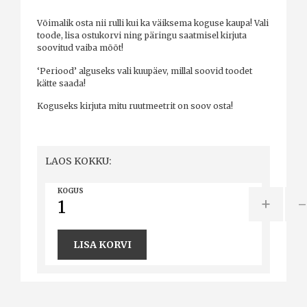
Võimalik osta nii rulli kui ka väiksema koguse kaupa! Vali
toode, lisa ostukorvi ning päringu saatmisel kirjuta
soovitud vaiba mõõt!
‘Periood’ alguseks vali kuupäev, millal soovid toodet
kätte saada!
Koguseks kirjuta mitu ruutmeetrit on soov osta!
LAOS KOKKU:
KOGUS
+
LISA KORVI