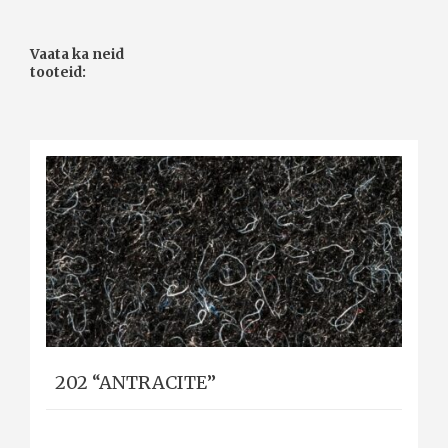
Vaata ka neid
tooteid:
202 “ANTRACITE”