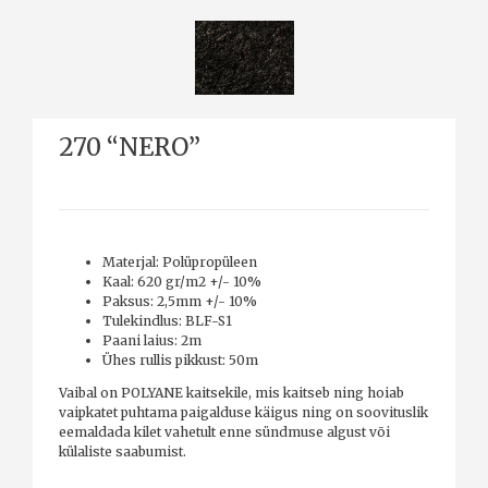
270 “NERO”
Materjal: Polüpropüleen
Kaal: 620 gr/m2 +/- 10%
Paksus: 2,5mm +/- 10%
Tulekindlus: BLF-S1
Paani laius: 2m
Ühes rullis pikkust: 50m
Vaibal on POLYANE kaitsekile, mis kaitseb ning hoiab
vaipkatet puhtama paigalduse käigus ning on soovituslik
eemaldada kilet vahetult enne sündmuse algust või
külaliste saabumist.