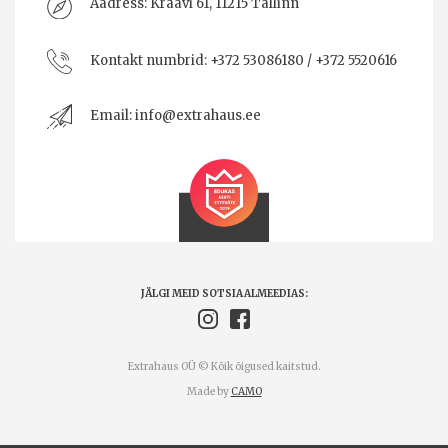
Aadress:
Kraavi 61, 11215 Tallinn
Kontakt numbrid:
+372 53086180 / +372 5520616
Email:
info@extrahaus.ee
JÄLGI MEID SOTSIAALMEEDIAS:
Extrahaus OÜ © Kõik õigused kaitstud.
Made by
CAMO