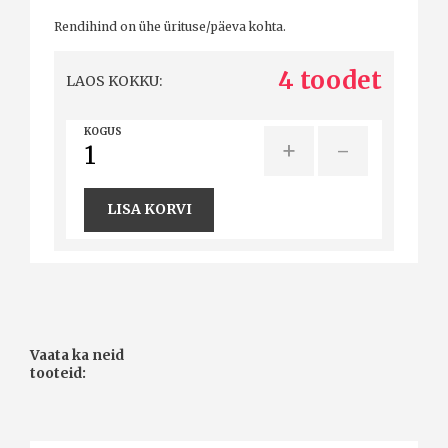
Rendihind on ühe ürituse/päeva kohta.
4 toodet
LAOS KOKKU:
KOGUS
+
-
LISA KORVI
Vaata ka neid
tooteid: