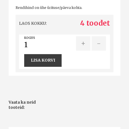
Rendihind on ühe ürituse/päeva kohta.
4 toodet
LAOS KOKKU:
KOGUS
+
-
LISA KORVI
Vaata ka neid
tooteid: