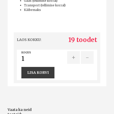
Gaas (tellimise korral)
Transport (tellimise korral)
Käibemaks
19 toodet
LAOS KOKKU:
KOGUS
+
-
LISA KORVI
Vaata ka neid