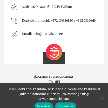
Aadress:
Kraavi 61, 11215 Tallinn
Kontakt numbrid:
+372 53086180 / +372 5520616
Email:
info@extrahaus.ee
JÄLGI MEID SOTSIAALMEEDIAS:
Sellel veebilehel kasutatakse küpsiseid. Veebilehe kasutamist
jätkates nõustute küpsiste kasutamisega ning
Extrahaus OÜ © Kõik õigused kaitstud.
privaatsuspoliitikaga.
Made by
CAMO
Nõustun
Privaatsus