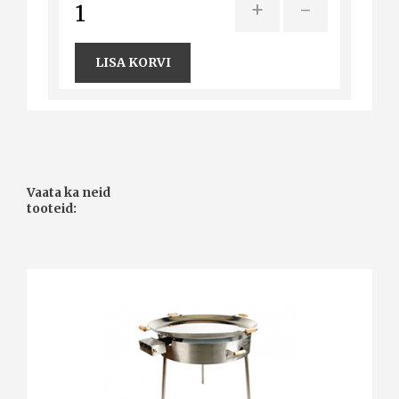
+
-
LISA KORVI
Vaata ka neid
tooteid: