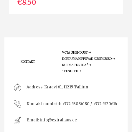
€8.50
VÕTA ÜHENDUST
KORDUMA KIPPUVAD KÜSIMUSED
KONTAKT
KUIDAS TELLIDA?
TEENUSED
Aadress:
Kraavi 61, 11215 Tallinn
Kontakt numbrid:
+372 53086180 / +372 5520616
Email:
info@extrahaus.ee