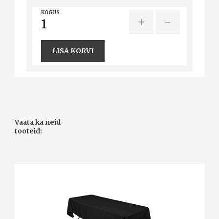
KOGUS
+
-
LISA KORVI
Vaata ka neid
tooteid: