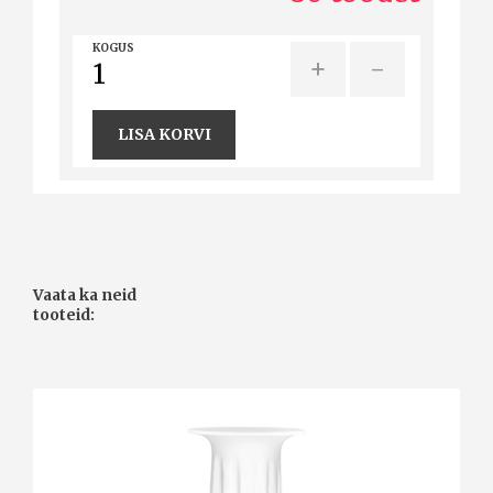
KOGUS
+
-
LISA KORVI
Vaata ka neid
tooteid: