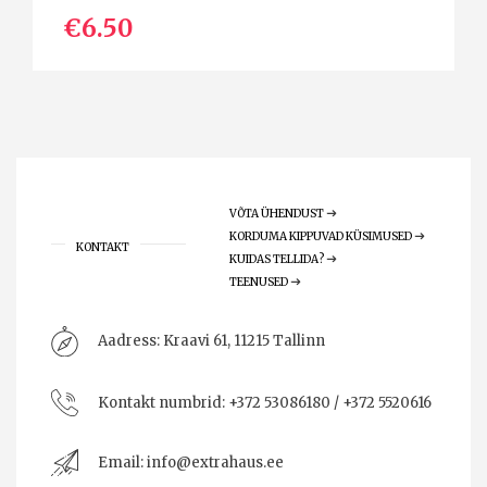
€6.50
VÕTA ÜHENDUST
KORDUMA KIPPUVAD KÜSIMUSED
KONTAKT
KUIDAS TELLIDA?
TEENUSED
Aadress:
Kraavi 61, 11215 Tallinn
Kontakt numbrid:
+372 53086180 / +372 5520616
Email:
info@extrahaus.ee