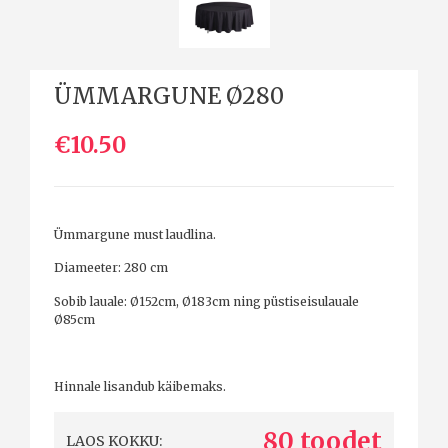
ÜMMARGUNE Ø280
€10.50
Ümmargune must laudlina.
Diameeter: 280 cm
Sobib lauale: Ø152cm, Ø183cm ning püstiseisulauale
Ø85cm
Hinnale lisandub käibemaks.
80 toodet
LAOS KOKKU: