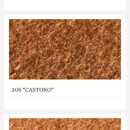
206 “CASTORO”